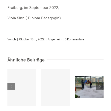
Freiburg, im September 2022,
Viola Sinn ( Diplom Pädagogin)
Von
jh
|
Oktober 13th, 2022
|
Allgemein
|
0 Kommentare
Ähnliche Beiträge
Pädagogische
Hochschule
SPIELFELD.
Freiburg,
nd
Sport &
Projekt:
Herdermer
hester
Kunst 1.5. –
MINT trifft
Sommerlesung
11.10.2026
DGS –
Wissenschaft