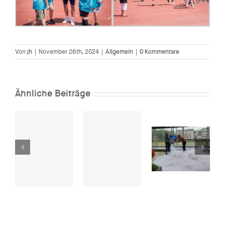
Von
jh
|
November 26th, 2024
|
Allgemein
|
0 Kommentare
Ähnliche Beiträge
Pädagogische
Hochschule
SPIELFELD.
Freiburg,
nd
Sport &
Projekt:
Herdermer
hester
Kunst 1.5. –
MINT trifft
Sommerlesung
11.10.2026
DGS –
Wissenschaft
inklusiv
erleben