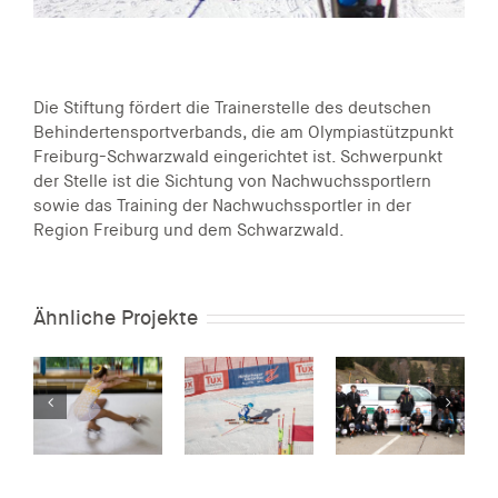
Die Stiftung fördert die Trainerstelle des deutschen
Behindertensportverbands, die am Olympiastützpunkt
Freiburg-Schwarzwald eingerichtet ist. Schwerpunkt
der Stelle ist die Sichtung von Nachwuchssportlern
sowie das Training der Nachwuchssportler in der
Region Freiburg und dem Schwarzwald.
Ähnliche Projekte
er
aft
4
Christoph
Frank –
SVS
Jugendfußball
Begabtenförderung
Skiverband
Waldkirch
-
im Skisport
Schwarzwald