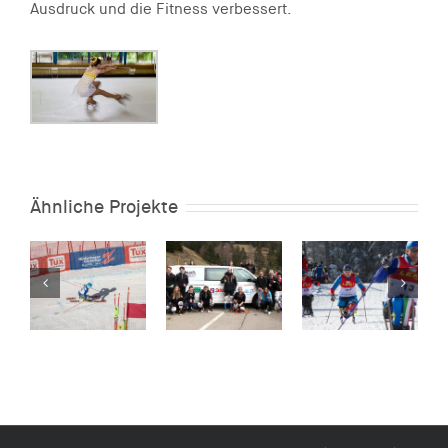
Ausdruck und die Fitness verbessert.
Ähnliche Projekte
h
Verein zur
SVS
Förderung
Jugendfußball
förderung
Skiverband
des
Waldkirch
rt
Schwarzwald
nordischen
en
Behindertenskilaufs