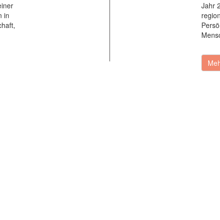
einer
Jahr 
 in
region
haft,
Persö
Mensc
Meh