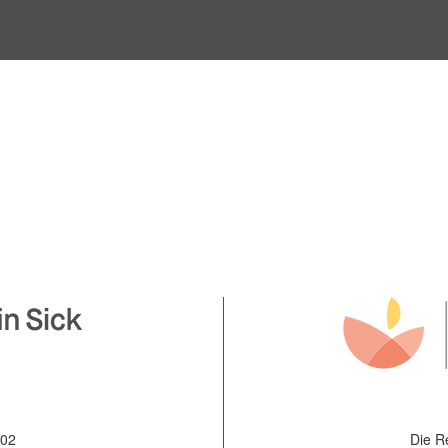
002
Die R